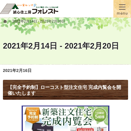
『蓄熱式全館床暖房』が標準！一年間温かい家に住むなら誠心住工房フォレスト
横手市・大仙市の注文住宅・新築戸建て・リフォームを手がける工務店なら誠心住工房フ
2021年2月14日 - 2021年2月20日
ホーム
2021年2月14日 - 2021年2月20日
2021年2月16日
【完全予約制】ローコスト型注文住宅 完成内覧会を開
催いたします