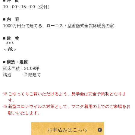
■ 時 間
10：00～15：00（受付）
■ 内 容
1000万円台で建てる、ローコスト型蓄熱式全館床暖房の家
■ 建 物
えにし
縁
＜
＞
■ 構造・規模
延床面積：31.09坪
構造 ：２階建て
ごゆっくりご覧いただけるよう、見学会は完全予約制となりま
す。
新型コロナウイルス対策として、マスク着用の上でのご来場をお
願いいたします。
お申込みはこちら