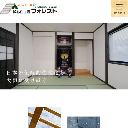
『蓄熱式全館床暖房』が標準！一年間温かい家に住むなら誠心住工房フォレスト
横手市・大仙市の注文住宅・新築戸建て・リフォームを手がける工務店なら誠心住工房フ