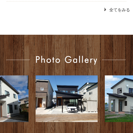
全てをみる
[
秋
田
県
横
手