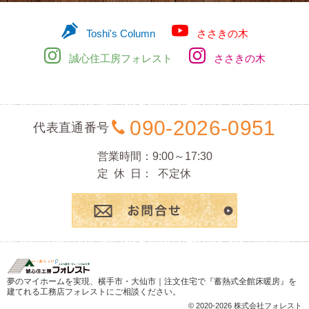
市
Toshi's Column
ささきの木
誠心住工房フォレスト
ささきの木
・
大
090-2026-0951
代表直通番号
営業時間
9:00～17:30
仙
定休日
不定休
お問合
市
の
夢のマイホームを実現、
横手市・大仙市｜注文住宅で『蓄熱式全館床暖房』を
建てれる工務店フォレスト
にご相談ください。
注
© 2020-2026 株式会社フォレスト