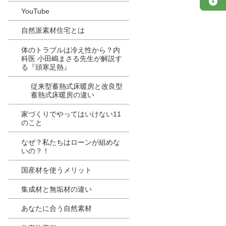
YouTube
自然派素材住宅とは
体のトラブルは冷え性から？内
科医 小田嶋まさる先生が解説す
る『頭寒足熱』
従来型蓄熱式床暖房と改良型
蓄熱式床暖房の違い
家づくりでやってはいけない11
のこと
なぜ？私たちはローンが組めな
いの？！
国産材を使うメリット
集成材と無垢材の違い
あなたに合う自然素材