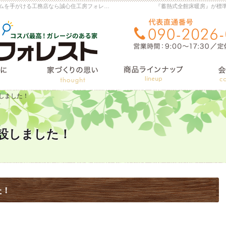
横手市・大仙市の注文住宅・新築戸建て・リフォームを手がける工務店なら誠心住工房フォレスト
『蓄熱式全館床暖房』が標
住宅施工例
はじめに
家づくりへの想い
設しました！
開設しました！
た！