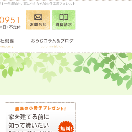
準！一年間温かい家に住むなら誠心住工房フォレスト
お問合せ
資料請求
090-2026-0951
営業時
商品ラインナップ
会社案内
おうちコ