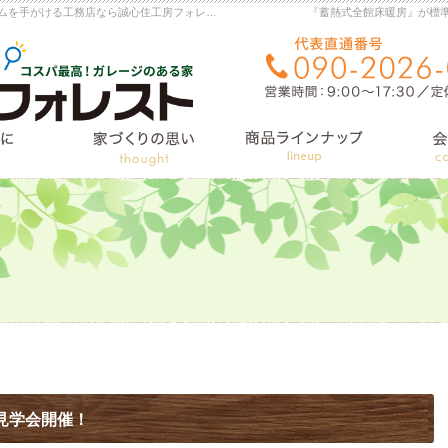
横手市・大仙市の注文住宅・新築戸建て・リフォームを手がける工務店なら誠心住工房フォレスト
『蓄熱式全館床暖房』が標
住宅施工例
はじめに
家づくりへの想い
 見学会開催！