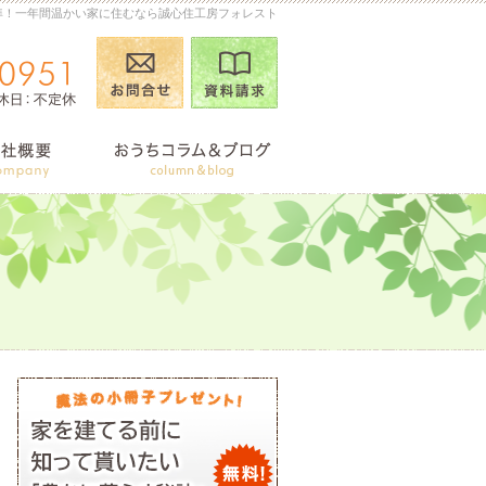
準！一年間温かい家に住むなら誠心住工房フォレスト
お問合せ
資料請求
090-2026-0951
営業時
商品ラインナップ
会社案内
おうちコ