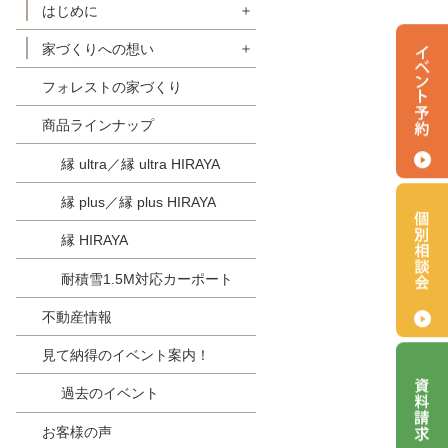
はじめに
家づくりへの想い
初めての方へ
フォレストの家づくり
【定価制】 明朗会計FOREST
FORESTの家-理念
スタイル
商品ラインナップ
FORESTの家-フェアプライス
選ばれる『８つ』の理由
FORESTの家-地盤保証
縁 ultra／縁 ultra HIRAYA
家づくりの流れ
FORESTの家-住宅保証とアフ
縁 plus／縁 plus HIRAYA
フォレスト × SDGs
ターサービス
縁 HIRAYA
耐積雪1.5M対応カーポート
不動産情報
見て納得のイベント案内！
過去のイベント
お客様の声