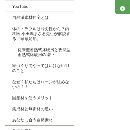
YouTube
自然派素材住宅とは
体のトラブルは冷え性から？内
科医 小田嶋まさる先生が解説す
る『頭寒足熱』
従来型蓄熱式床暖房と改良型
蓄熱式床暖房の違い
家づくりでやってはいけない11
のこと
なぜ？私たちはローンが組めな
いの？！
国産材を使うメリット
集成材と無垢材の違い
あなたに合う自然素材