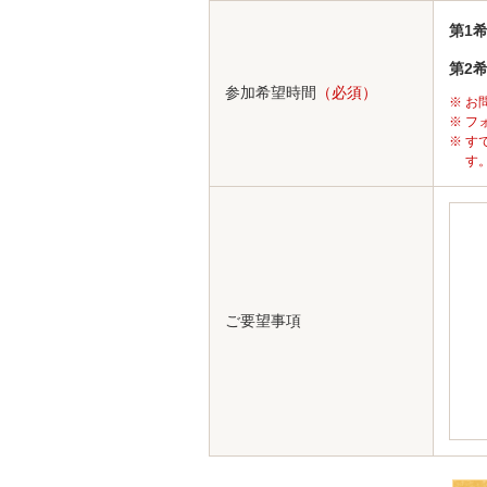
第1
第2
参加希望時間
（必須）
お
フ
す
す
ご要望事項