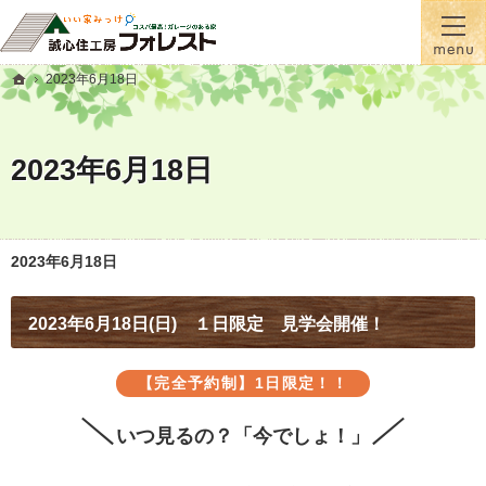
『蓄熱式全館床暖房』が標準！一年間温かい家に住むなら誠心住工房フォレスト
横手市・大仙市の注文住宅・新築戸建て・リフォームを手がける工務店なら誠心住工房フ
2023年6月18日
ホーム
2023年6月18日
2023年6月18日
2023年6月18日(日) １日限定 見学会開催！
【完全予約制】
1日限定！！
いつ見るの？「今でしょ！」