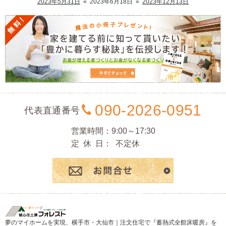
2023年5月31日
«
2023年6月18日
»
2023年12月13日
090-2026-0951
代表直通番号
営業時間
9:00～17:30
定休日
不定休
お問合
夢のマイホームを実現、
横手市・大仙市｜注文住宅で『蓄熱式全館床暖房』を