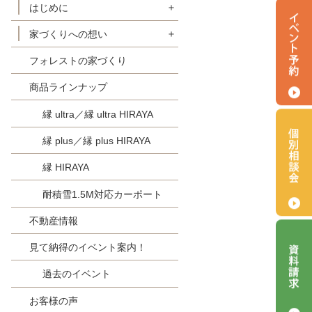
はじめに
家づくりへの想い
初めての方へ
フォレストの家づくり
【定価制】 明朗会計FOREST
FORESTの家-理念
スタイル
商品ラインナップ
FORESTの家-フェアプライス
選ばれる『８つ』の理由
FORESTの家-地盤保証
縁 ultra／縁 ultra HIRAYA
家づくりの流れ
FORESTの家-住宅保証とアフ
縁 plus／縁 plus HIRAYA
フォレスト × SDGs
ターサービス
縁 HIRAYA
耐積雪1.5M対応カーポート
不動産情報
見て納得のイベント案内！
過去のイベント
お客様の声