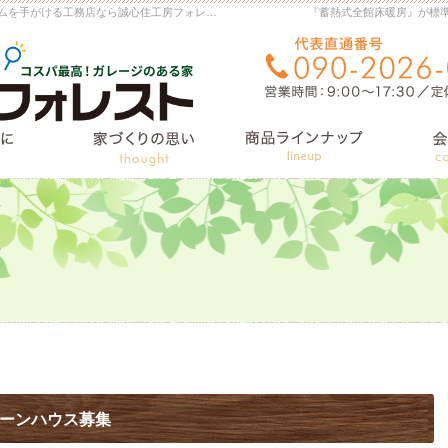
横手市・大仙市の注文住宅・新築戸建て・リフォームを手がける工務店なら誠心住工房フォレスト
『蓄熱式全館床暖房』が標
住宅施工例
はじめに
家づくりへの想い
ペーンハウス募集