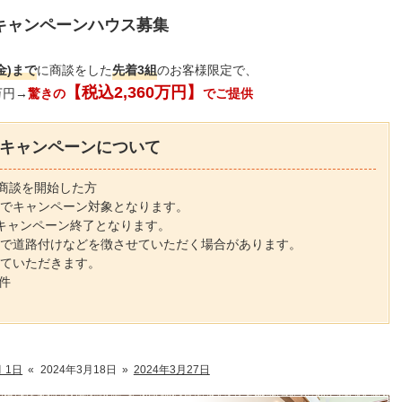
キャンペーンハウス
募集
(金)まで
に商談をした
先着3組
のお客様限定で、
【税込2,360万円】
万円→
驚きの
でご提供
キャンペーンについて
でに商談を開始した方
でキャンペーン対象となります。
キャンペーン終了となります。
で道路付けなどを徴させていただく場合があります。
ていただきます。
件
月 1日
«
2024年3月18日
»
2024年3月27日