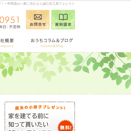
準！一年間温かい家に住むなら誠心住工房フォレスト
お問合せ
資料請求
090-2026-0951
営業時
商品ラインナップ
会社案内
おうちコ