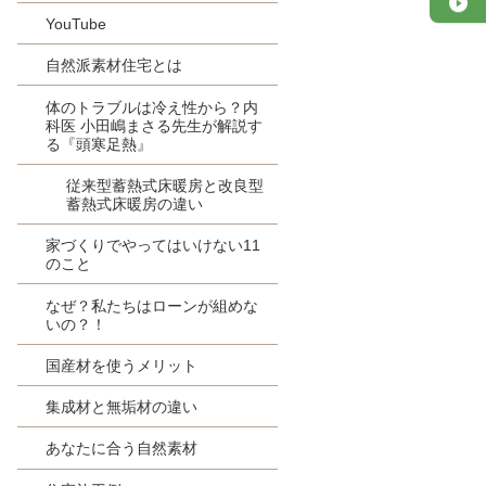
YouTube
自然派素材住宅とは
体のトラブルは冷え性から？内
科医 小田嶋まさる先生が解説す
る『頭寒足熱』
従来型蓄熱式床暖房と改良型
蓄熱式床暖房の違い
家づくりでやってはいけない11
のこと
なぜ？私たちはローンが組めな
いの？！
国産材を使うメリット
集成材と無垢材の違い
あなたに合う自然素材