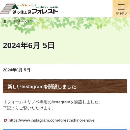
『蓄熱式全館床暖房』が標準！一年間温かい家に住むなら誠心住工房フォレスト
横手市・大仙市の注文住宅・新築戸建て・リフォームを手がける工務店なら誠心住工房フ
2024年6月 5日
ホーム
2024年6月 5日
2024年6月 5日
新しいInstagramを開設しました
リフォーム＆リノベ専用のInstagramを開設しました。
下記よりご覧いただけます。
https://www.instagram.com/forestnchinorenove