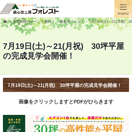
『蓄熱式全館床暖房』が標準！一年間温かい家に住むなら誠心住工房フォレスト
横手市・大仙市の注文住宅・新築戸建て・リフォームを手がける工務店なら誠心住工房フ
見て納得のイベント案内！
過去のイベント
7月19日(土)～21(月祝
ホーム
7月19日(土)～21(月祝) 30坪平屋
の完成見学会開催！
7月19日(土)～21(月祝) 30坪平屋の完成見学会開催！
画像をクリックしますとPDFがひらきます