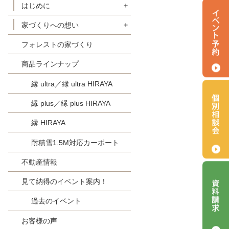
はじめに
家づくりへの想い
初めての方へ
フォレストの家づくり
【定価制】 明朗会計FOREST
FORESTの家-理念
スタイル
商品ラインナップ
FORESTの家-フェアプライス
選ばれる『８つ』の理由
FORESTの家-地盤保証
縁 ultra／縁 ultra HIRAYA
家づくりの流れ
FORESTの家-住宅保証とアフ
縁 plus／縁 plus HIRAYA
フォレスト × SDGs
ターサービス
縁 HIRAYA
耐積雪1.5M対応カーポート
不動産情報
見て納得のイベント案内！
過去のイベント
お客様の声