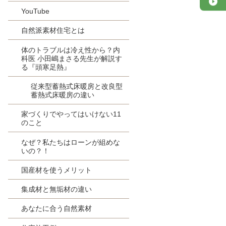
YouTube
自然派素材住宅とは
体のトラブルは冷え性から？内
科医 小田嶋まさる先生が解説す
る『頭寒足熱』
従来型蓄熱式床暖房と改良型
蓄熱式床暖房の違い
家づくりでやってはいけない11
のこと
なぜ？私たちはローンが組めな
いの？！
国産材を使うメリット
集成材と無垢材の違い
あなたに合う自然素材