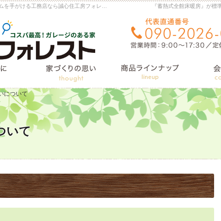
横手市・大仙市の注文住宅・新築戸建て・リフォームを手がける工務店なら誠心住工房フォレスト
『蓄熱式全館床暖房』が標
住宅施工例
はじめに
家づくりへの想い
いについて
ついて