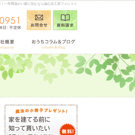
準！一年間温かい家に住むなら誠心住工房フォレスト
お問合せ
資料請求
090-2026-0951
営業時
商品ラインナップ
会社案内
おうちコ